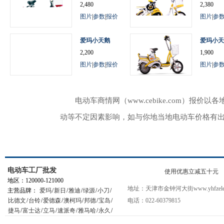
2,480
2,380
图片
|
参数
|
报价
图片
|
参
爱玛小天鹅
爱玛小天
2,200
1,900
图片
|
参数
|
报价
图片
|
参
电动车商情网（www.cebike.com）
动等不定因素影响，如与你地当地电动车价格有
电动车工厂批发
使用优惠立减五十元
地区：120000-121000
地址：天津市金钟河大街www.yhfzelec
主营品牌：
爱玛
/
新日
/
雅迪
/
绿源
/
小刀
/
比德文
/
台铃
/
爱德森
/
澳柯玛
/
邦德
/
宝岛
/
电话：022-60379815
捷马
/
富士达
/
立马
/
速派奇
/
雅马哈
/
永久
/
星月神
/
小鸟
/
踏浪
/
松吉
/
绿能
/
新大洲
/