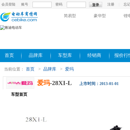
会员登陆
账号
密码
注册
|
忘
简易型
豪华型
锂
首页
品牌库
车型库
经销商
报价行
首页
>
品牌库
>
爱玛
当前位置：
爱玛
-28XI-L
上市时间：2013-01-01
车型首页
参数配置
评测导购
相关新闻
图片