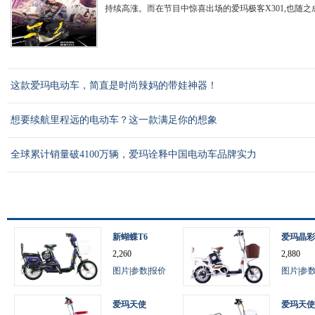
持续高涨。而在节目中惊喜出场的爱玛极客X301,也随之成
这款爱玛电动车，简直是时尚辣妈的带娃神器！
想要续航里程远的电动车？这一款满足你的想象
全球累计销量破4100万辆，爱玛诠释中国电动车品牌实力
新蝴蝶T6
爱玛晶彩
2,260
2,880
图片
|
参数
|
报价
图片
|
参
爱玛天使
爱玛天使