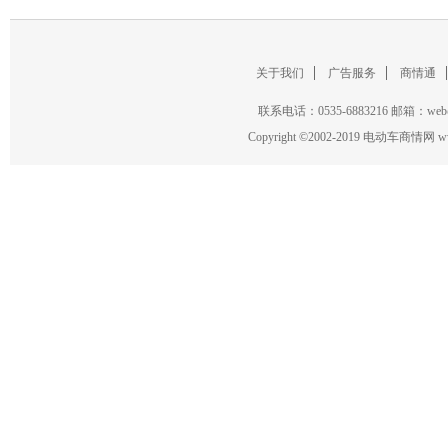
欧派
/
金彭
/
江苏宗申
/
轻骑
/
喜德盛
/
英詩蘭得
/
关于我们
广告服务
商情通
联系电话：0535-6883216 邮箱：w
Copyright
©
2002-2019 电动车商情网 www.ce