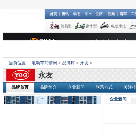
首页
资讯
动态
车市
图库
视频
看车
车
简易型
豪华型
电动摩托
当前位置：
电动车商情网
品牌库
永友
>
>
>
永友
品牌首页
品牌简介
企业新闻
联系方式
关注
企业新闻