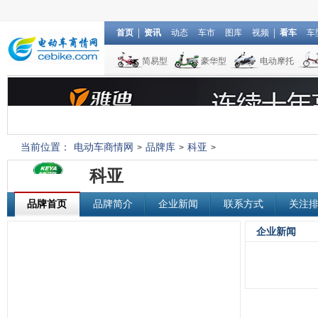
首页
资讯
动态
车市
图库
视频
看车
车
简易型
豪华型
电动摩托
当前位置：
电动车商情网
品牌库
科亚
>
>
>
科亚
品牌首页
品牌简介
企业新闻
联系方式
关注
企业新闻