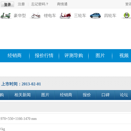
注册
|
忘记密码？
商情通
资
豪华型
锂电车
三轮车
四轮车
经销商
报价行情
评测导购
图片
视频
上市时间：2013-02-01
购
相关新闻
图片
经销商
报价
口碑
论坛
1970×550×1160-1470 mm
0 kg