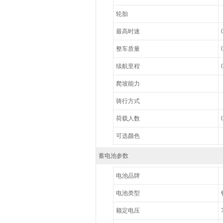
轮胎
最高时速
整车质量
续航里程
爬坡能力
骑行方式
荷载人数
可选颜色
蓄电池参数
电池品牌
电池类型
额定电压