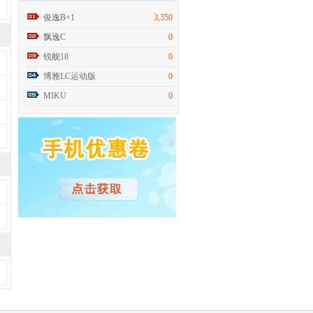
俊逸B+1
3,350
飘逸C
0
锐舰18
0
博雅LC运动版
0
MIKU
0