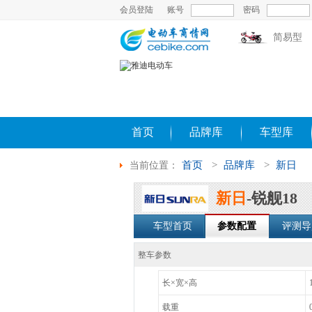
会员登陆
账号
密码
简易型
首页
品牌库
车型库
首页
>
品牌库
>
新日
当前位置：
新日
-锐舰18
车型首页
参数配置
评测导
整车参数
长×宽×高
载重