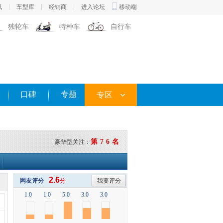
讯
车型库
经销商
进入论坛
移动端
独轮车
特种车
自行车
口碑
专题
专区
第76名
豪华型关注：
2.6
网友评分
分
我要评分
1.0
1.0
5.0
3.0
3.0