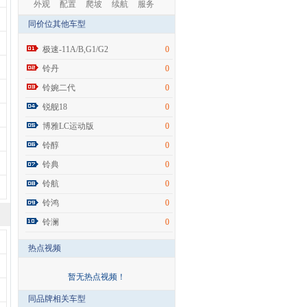
外观
配置
爬坡
续航
服务
同价位其他车型
极速-11A/B,G1/G2
0
铃丹
0
铃婉二代
0
锐舰18
0
博雅LC运动版
0
铃醇
0
铃典
0
铃航
0
铃鸿
0
铃澜
0
热点视频
暂无热点视频！
同品牌相关车型