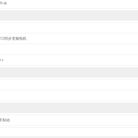
20 ah
253同步变频电机
0 v
手制动