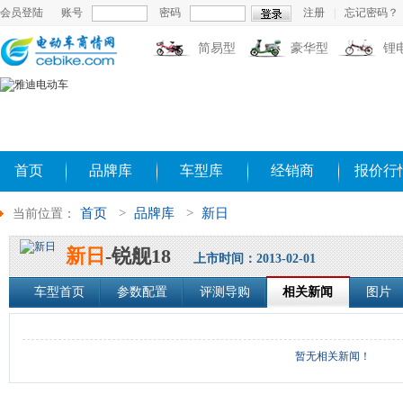
会员登陆
账号
密码
注册
|
忘记密码？
简易型
豪华型
锂
首页
品牌库
车型库
经销商
报价行
首页
>
品牌库
>
新日
当前位置：
新日
-锐舰18
上市时间：2013-02-01
车型首页
参数配置
评测导购
相关新闻
图片
暂无相关新闻！