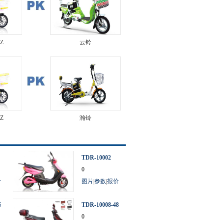
1Z
云铃
1Z
瀚铃
TDR-10002
0
价
图片
|
参数
|
报价
巧
TDR-10008-48
电摩
0