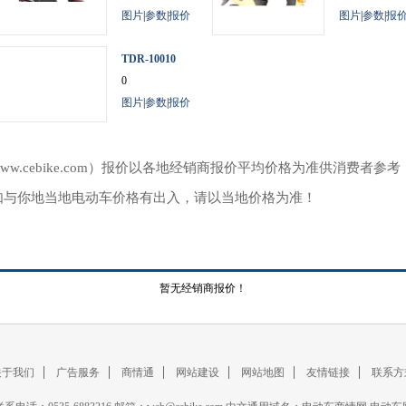
图片
|
参数
|
报价
图片
|
参数
|
报
TDR-10010
0
图片
|
参数
|
报价
ww.cebike.com）报价以各地经销商报价平均价格为准供消费者
如与你地当地电动车价格有出入，请以当地价格为准！
暂无经销商报价！
关于我们
广告服务
商情通
网站建设
网站地图
友情链接
联系方