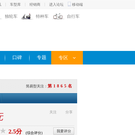
讯
车型库
经销商
进入论坛
移动端
独轮车
特种车
自行车
口碑
专题
专区
第1865名
简易型关注：
关注
分享
无
2.5分
我要评分
(综合评分)