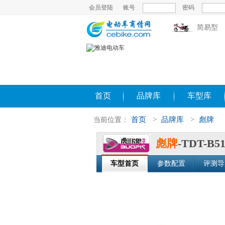
会员登陆
账号
密码
简易型
首页
品牌库
车型库
首页
>
品牌库
>
彪牌
当前位置：
彪牌
-TDT-B51
车型首页
参数配置
评测导