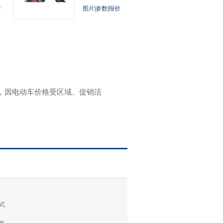
价
图片
|
参数
|
报价
参考，因电动车价格受区域、促销活
式