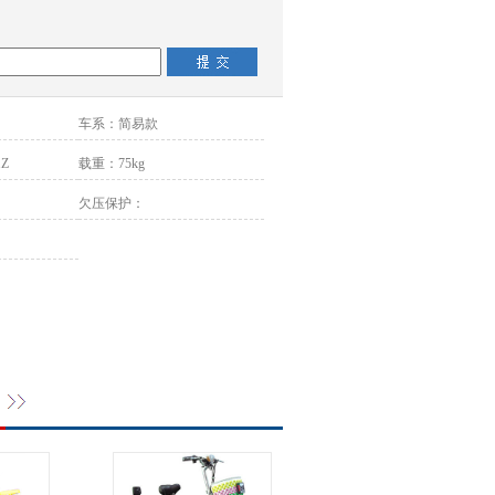
车系：
简易款
1Z
载重：
75kg
欠压保护：