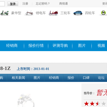
注册
|
忘记密码？
商情通
资
豪华型
锂电车
三轮车
四轮车
经销商
报价行情
评测导购
图片
视频
8-1Z
上市时间：2013-01-01
购
相关新闻
图片
经销商
报价
口碑
论坛
暂
指导价：