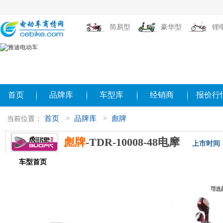
简易型
豪华型
锂
首页
品牌库
车型库
经销商
报价行
首页
>
品牌库
>
彪牌
当前位置：
彪牌
-TDR-10008-48电摩
上市时间：2
车型首页
参数配置
评测导购
相关新闻
图片