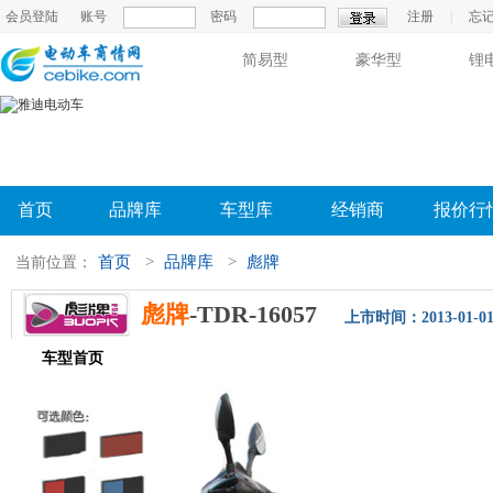
会员登陆
账号
密码
注册
|
忘
简易型
豪华型
锂
首页
品牌库
车型库
经销商
报价行
首页
>
品牌库
>
彪牌
当前位置：
彪牌
-TDR-16057
上市时间：2013-01-0
车型首页
参数配置
评测导购
相关新闻
图片