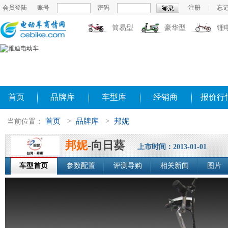
会员登陆
账号
密码
注册
|
忘
简易型
豪华型
锂
首页
品牌库
车型库
经销商
报价行
首页
>
品牌库
>
邦妮
当前位置：
邦妮
-向日葵
上市时间：2013-01-01
车型首页
参数配置
评测导购
相关新闻
图片