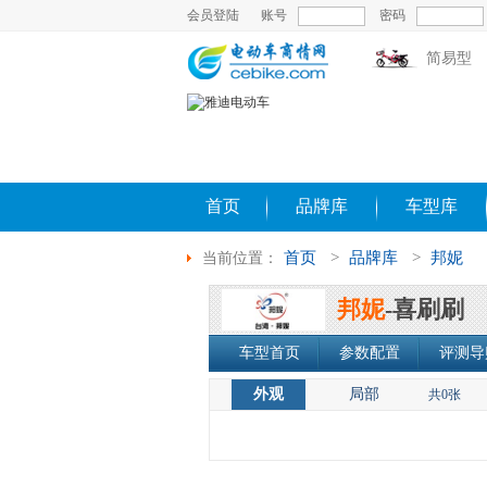
会员登陆
账号
密码
简易型
首页
品牌库
车型库
首页
>
品牌库
>
邦妮
当前位置：
邦妮
-喜刷刷
车型首页
参数配置
评测导
外观
局部
共0张