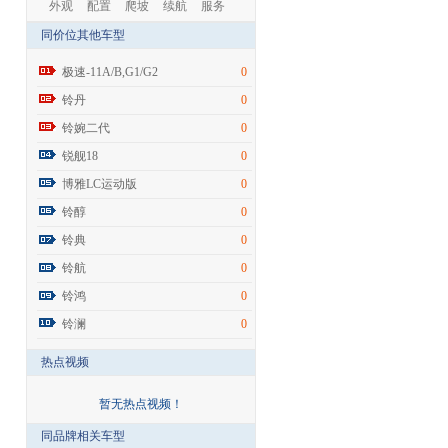
外观
配置
爬坡
续航
服务
同价位其他车型
极速-11A/B,G1/G2
0
铃丹
0
铃婉二代
0
锐舰18
0
博雅LC运动版
0
铃醇
0
铃典
0
铃航
0
铃鸿
0
铃澜
0
热点视频
暂无热点视频！
同品牌相关车型