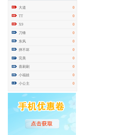
大道
0
TT
0
X9
0
刀锋
0
东风
0
摔不坏
0
完美
0
喜刷刷
0
小福娃
0
小公主
0