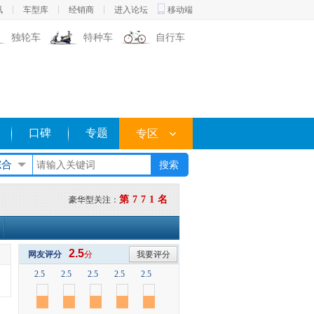
讯
车型库
经销商
进入论坛
移动端
独轮车
特种车
自行车
口碑
专题
专区
综合
第771名
豪华型关注：
2.5
网友评分
分
我要评分
2.5
2.5
2.5
2.5
2.5