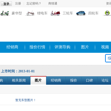
注册
|
忘记密码？
商情通
资
豪华型
锂电车
三轮车
四轮车
经销商
报价行情
评测导购
图片
视频
上市时间：2013-01-01
购
相关新闻
图片
经销商
报价
口碑
论坛
暂无车型图片！