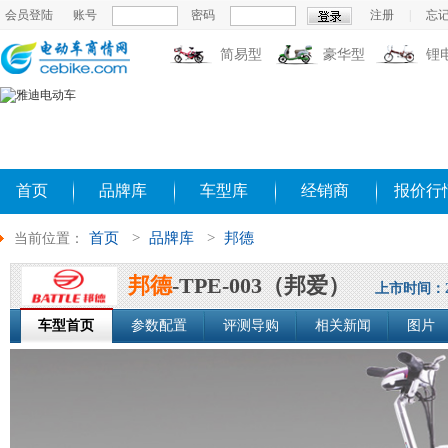
会员登陆
账号
密码
注册
|
忘
简易型
豪华型
锂
首页
品牌库
车型库
经销商
报价行
首页
>
品牌库
>
邦德
当前位置：
邦德
-TPE-003（邦爱）
上市时间：201
车型首页
参数配置
评测导购
相关新闻
图片