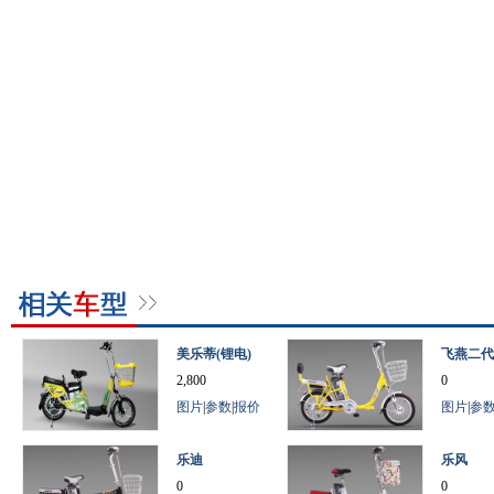
美乐蒂(锂电)
飞燕二代
2,800
0
图片
|
参数
|
报价
图片
|
参
乐迪
乐风
0
0