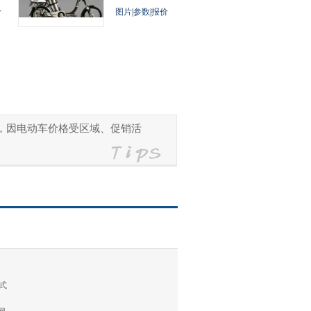
价
图片
|
参数
|
报价
参考，因电动车价格受区域、促销活
式