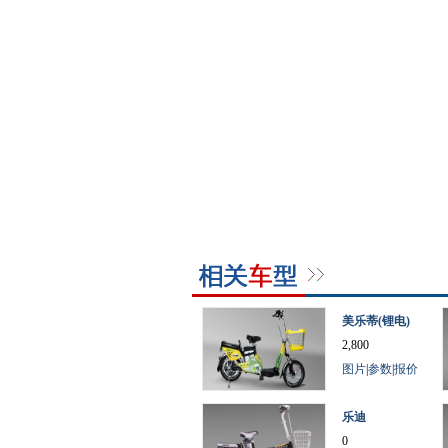
美乐蒂(锂电)
2,800
图片
|
参数
|
报价
乐迪
0