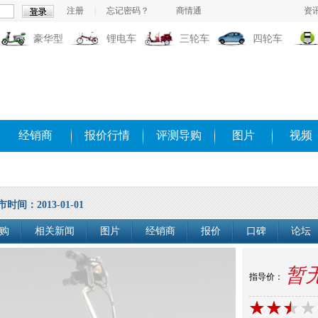
注册
|
忘记密码？
商情通
资
豪华型
锂电车
三轮车
四轮车
经销商
报价行情
评测导购
图片
视频
市时间：2013-01-01
购
相关新闻
图片
经销商
报价
口碑
论坛
暂
指导价：