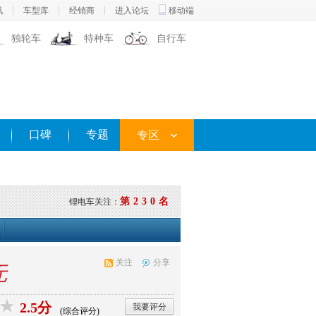
讯
车型库
经销商
进入论坛
移动端
独轮车
特种车
自行车
口碑
专题
专区
第230名
锂电车关注：
关注
分享
无
2.5分
我要评分
(综合评分)