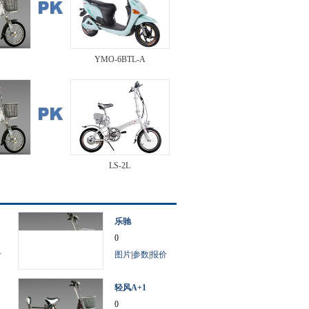
YMO-6BTL-A
LS-2L
乐驰
0
价
图片
|
参数
|
报价
轻风A+1
0