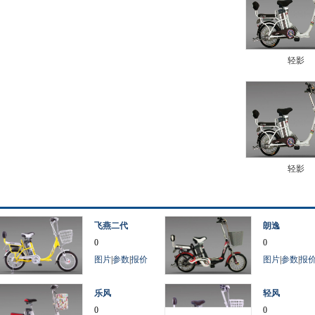
轻影
轻影
飞燕二代
朗逸
0
0
图片
|
参数
|
报价
图片
|
参数
|
报
乐风
轻风
0
0