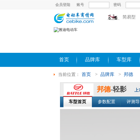
会员登陆
账号
密码
简易型
首页
品牌库
车型库
首页
>
品牌库
>
邦德
当前位置：
邦德
-轻影
上
车型首页
参数配置
评测导