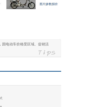
价
图片
|
参数
|
报价
参考，因电动车价格受区域、促销活
式