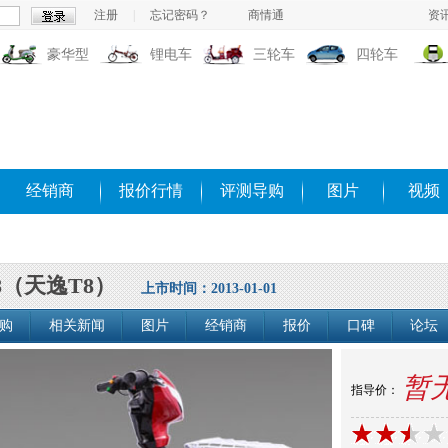
注册
|
忘记密码？
商情通
资
豪华型
锂电车
三轮车
四轮车
经销商
报价行情
评测导购
图片
视频
08（天逸T8）
上市时间：2013-01-01
购
相关新闻
图片
经销商
报价
口碑
论坛
暂
指导价：