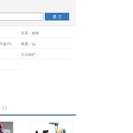
车系：
精致
（天逸T8）
载重：
kg
欠压保护：