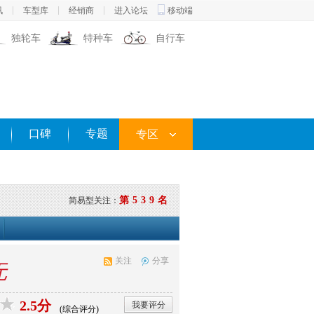
讯
车型库
经销商
进入论坛
移动端
独轮车
特种车
自行车
口碑
专题
专区
第539名
简易型关注：
关注
分享
无
2.5分
我要评分
(综合评分)