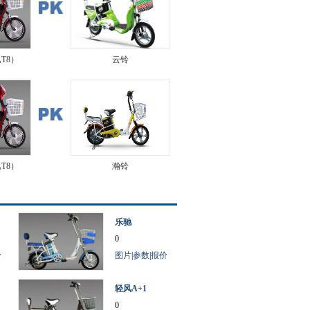
逸T8）
云铃
逸T8）
瀚铃
乐驰
0
价
图片
|
参数
|
报价
轻风A+1
0