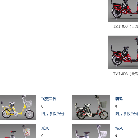
TMP-008（天
TMP-008（天
飞燕二代
朗逸
0
0
图片
|
参数
|
报价
图片
|
参数
|
报
乐风
轻风
0
0