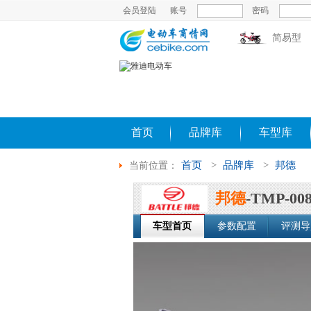
会员登陆
账号
密码
简易型
首页
品牌库
车型库
首页
>
品牌库
>
邦德
当前位置：
邦德
-TMP-0
车型首页
参数配置
评测导