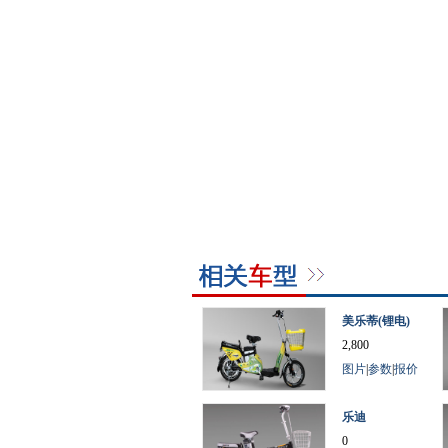
美乐蒂(锂电)
2,800
图片
|
参数
|
报价
乐迪
0