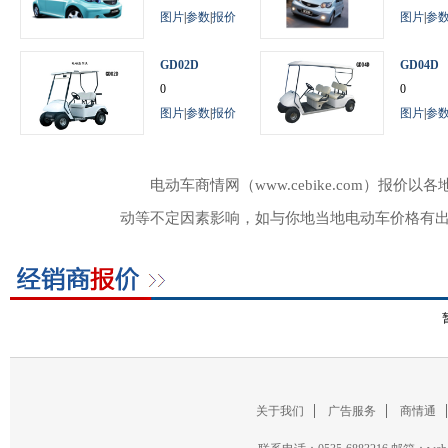
图片
|
参数
|
报价
图片
|
参
GD02D
GD04D
0
0
图片
|
参数
|
报价
图片
|
参
电动车商情网（www.cebike.com）
动等不定因素影响，如与你地当地电动车价格有
关于我们
广告服务
商情通