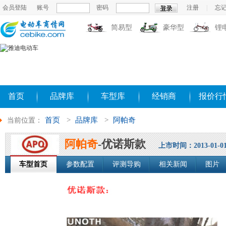
会员登陆
账号
密码
注册
|
忘
简易型
豪华型
锂
首页
品牌库
车型库
经销商
报价行
首页
>
品牌库
>
阿帕奇
当前位置：
阿帕奇
-优诺斯款
上市时间：2013-01-0
车型首页
参数配置
评测导购
相关新闻
图片