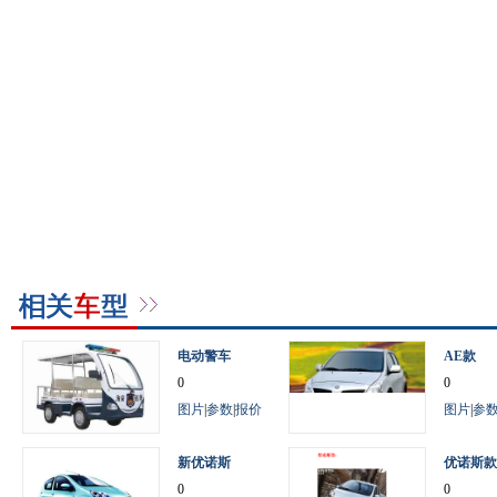
电动警车
AE款
0
0
图片
|
参数
|
报价
图片
|
参
新优诺斯
优诺斯款
0
0