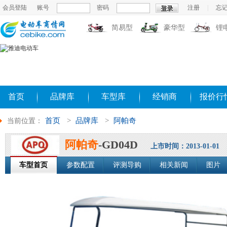
会员登陆
账号
密码
注册
|
忘
简易型
豪华型
锂
首页
品牌库
车型库
经销商
报价行
首页
>
品牌库
>
阿帕奇
当前位置：
阿帕奇
-GD04D
上市时间：2013-01-01
车型首页
参数配置
评测导购
相关新闻
图片