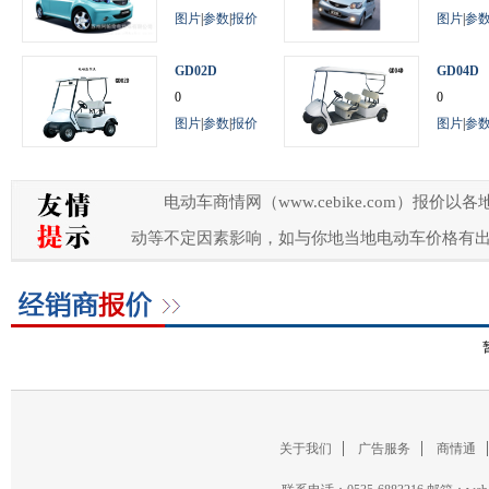
图片
|
参数
|
报价
图片
|
参
GD02D
GD04D
0
0
图片
|
参数
|
报价
图片
|
参
电动车商情网（www.cebike.com）
动等不定因素影响，如与你地当地电动车价格有
关于我们
广告服务
商情通