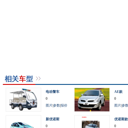
电动警车
AE款
0
0
图片
|
参数
|
报价
图片
|
参
新优诺斯
优诺斯款
0
0