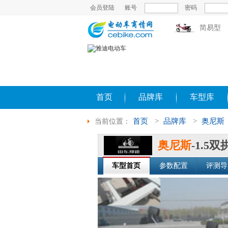
会员登陆
账号
密码
简易型
首页
品牌库
车型库
首页
>
品牌库
>
奥尼斯
当前位置：
奥尼斯
-1.5
车型首页
参数配置
评测导