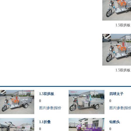
1.5双拱板
1.5双拱板
1.5双拱板
四球太子
0
0
图片
|
参数
|
报价
图片
|
参数
|
报
1.1折叠
钻豹头
0
0