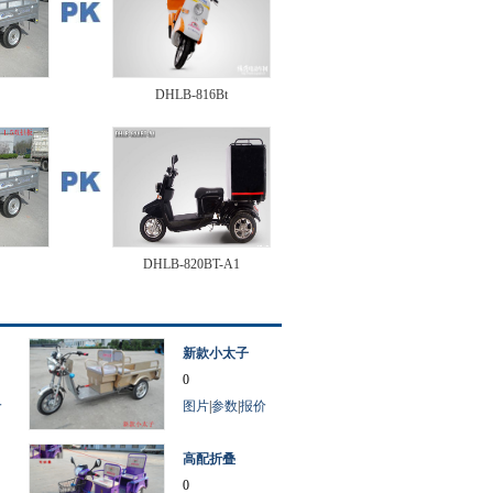
DHLB-816Bt
DHLB-820BT-A1
新款小太子
0
价
图片
|
参数
|
报价
高配折叠
0