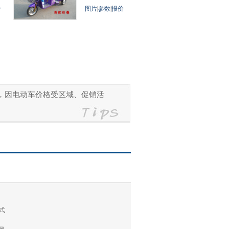
价
图片
|
参数
|
报价
参考，因电动车价格受区域、促销活
式