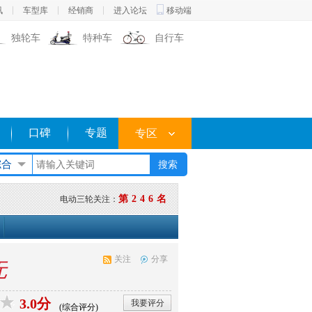
讯
车型库
经销商
进入论坛
移动端
独轮车
特种车
自行车
口碑
专题
专区
综合
第246名
电动三轮关注：
关注
分享
无
3.0分
我要评分
(综合评分)