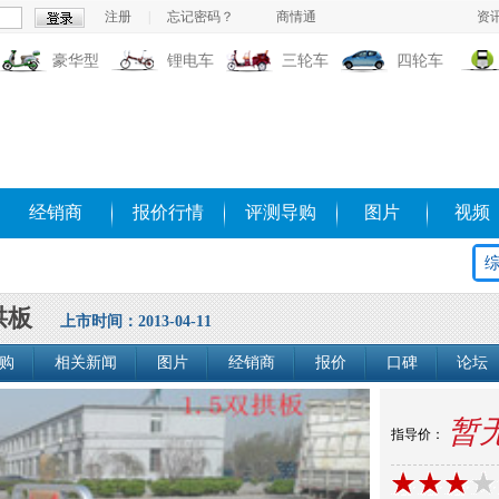
注册
|
忘记密码？
商情通
资
豪华型
锂电车
三轮车
四轮车
经销商
报价行情
评测导购
图片
视频
双拱板
上市时间：2013-04-11
购
相关新闻
图片
经销商
报价
口碑
论坛
暂
指导价：