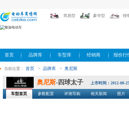
简易型
豪华型
锂
首页
品牌库
车型库
经销商
报价行
首页
>
品牌库
>
奥尼斯
当前位置：
奥尼斯
-四球太子
上市时间：2012-08-2
车型首页
参数配置
评测导购
相关新闻
图片