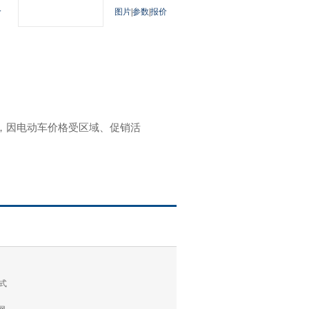
价
图片
|
参数
|
报价
参考，因电动车价格受区域、促销活
式