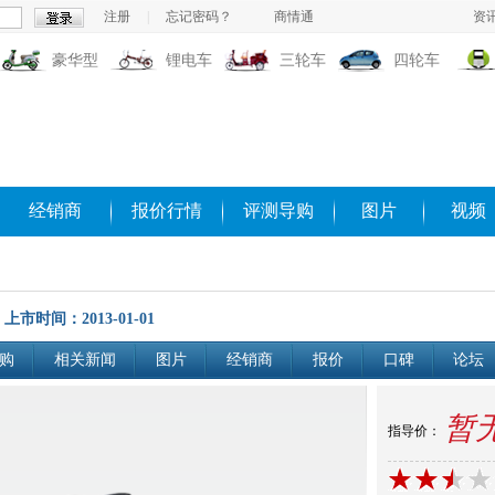
注册
|
忘记密码？
商情通
资
豪华型
锂电车
三轮车
四轮车
经销商
报价行情
评测导购
图片
视频
上市时间：2013-01-01
购
相关新闻
图片
经销商
报价
口碑
论坛
暂
指导价：