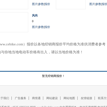
图片
|
参数
|
报价
图片
|
参数
|
报
风尚
0
图片
|
参数
|
报价
ww.cebike.com）报价以各地经销商报价平均价格为准供消费者
如与你地当地电动车价格有出入，请以当地价格为准！
暂无经销商报价！
关于我们
广告服务
商情通
网站建设
网站地图
友情链接
联系方