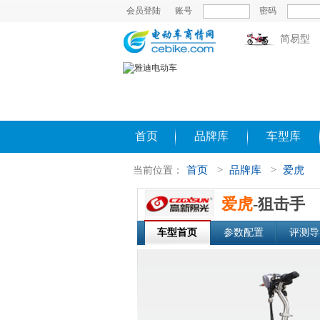
会员登陆
账号
密码
简易型
首页
品牌库
车型库
首页
>
品牌库
>
爱虎
当前位置：
爱虎
-狙击手
车型首页
参数配置
评测导