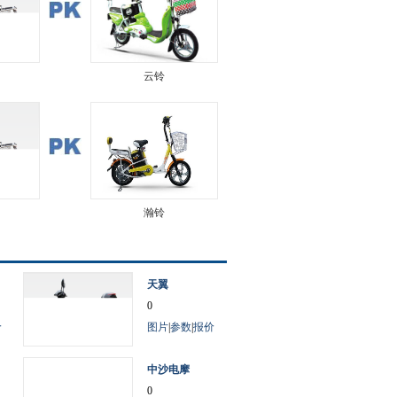
云铃
瀚铃
天翼
0
价
图片
|
参数
|
报价
中沙电摩
0