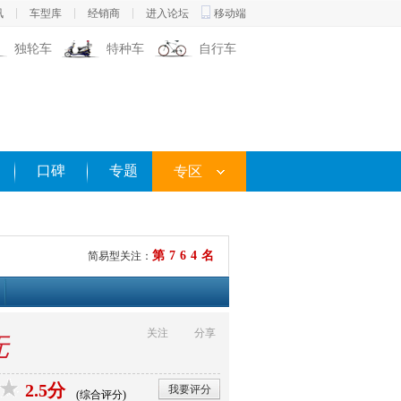
讯
车型库
经销商
进入论坛
移动端
独轮车
特种车
自行车
口碑
专题
专区
第764名
简易型关注：
关注
分享
无
2.5分
我要评分
(综合评分)