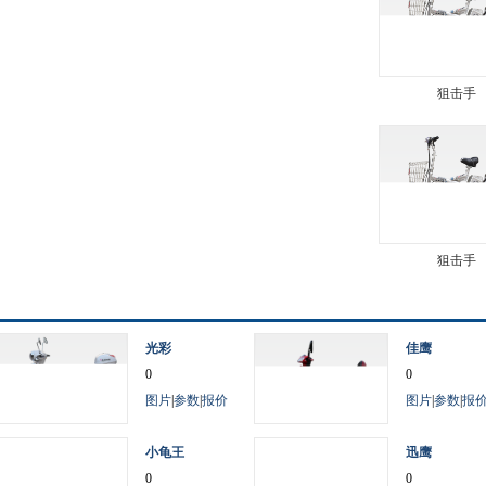
狙击手
狙击手
光彩
佳鹰
0
0
图片
|
参数
|
报价
图片
|
参数
|
报
小龟王
迅鹰
0
0