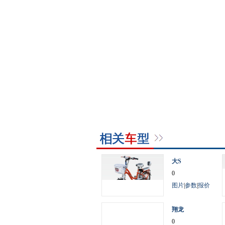
大S
0
图片
|
参数
|
报价
翔龙
0