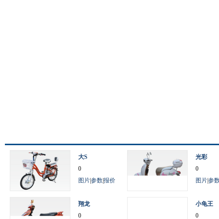
大S
光彩
0
0
图片
|
参数
|
报价
图片
|
参
翔龙
小龟王
0
0