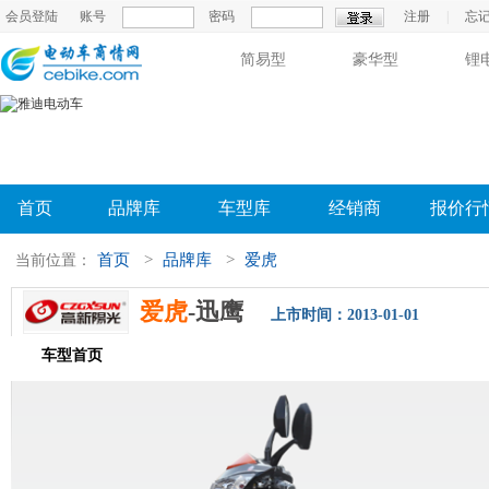
会员登陆
账号
密码
注册
|
忘
简易型
豪华型
锂
首页
品牌库
车型库
经销商
报价行
首页
>
品牌库
>
爱虎
当前位置：
爱虎
-迅鹰
上市时间：2013-01-01
车型首页
参数配置
评测导购
相关新闻
图片