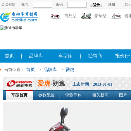
会员登陆
账号
密码
注册
|
忘
简易型
豪华型
锂
首页
品牌库
车型库
经销商
报价行
首页
>
品牌库
>
爱虎
当前位置：
爱虎
-朗逸
上市时间：2013-01-01
车型首页
参数配置
评测导购
相关新闻
图片