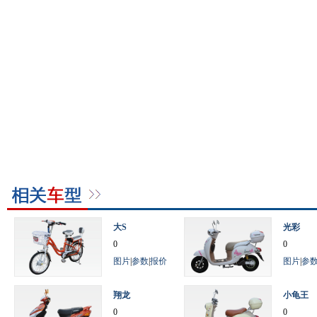
大S
光彩
0
0
图片
|
参数
|
报价
图片
|
参
翔龙
小龟王
0
0