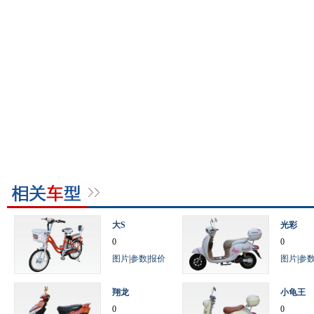
大S
光彩
0
0
图片
|
参数
|
报价
图片
|
参
翔龙
小龟王
0
0