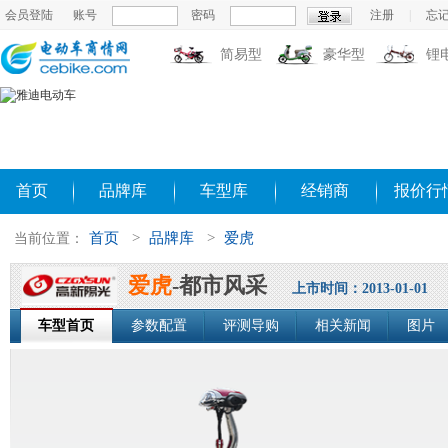
会员登陆
账号
密码
注册
|
忘
简易型
豪华型
锂
首页
品牌库
车型库
经销商
报价行
首页
>
品牌库
>
爱虎
当前位置：
爱虎
-都市风采
上市时间：2013-01-01
车型首页
参数配置
评测导购
相关新闻
图片