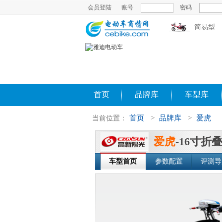
会员登陆
账号
密码
简易型
首页
品牌库
车型库
首页
>
品牌库
>
爱虎
当前位置：
爱虎
-16寸折
车型首页
参数配置
评测导