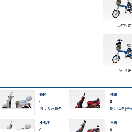
16寸折叠
16寸折叠
光彩
佳鹰
0
0
图片
|
参数
|
报价
图片
|
参数
|
报
小龟王
迅鹰
0
0