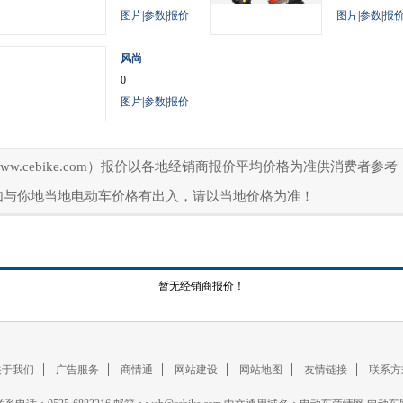
图片
|
参数
|
报价
图片
|
参数
|
报
风尚
0
图片
|
参数
|
报价
ww.cebike.com）报价以各地经销商报价平均价格为准供消费者
如与你地当地电动车价格有出入，请以当地价格为准！
暂无经销商报价！
关于我们
广告服务
商情通
网站建设
网站地图
友情链接
联系方