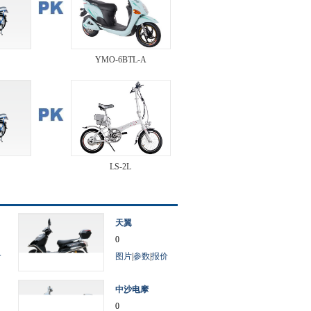
YMO-6BTL-A
LS-2L
天翼
0
价
图片
|
参数
|
报价
中沙电摩
0