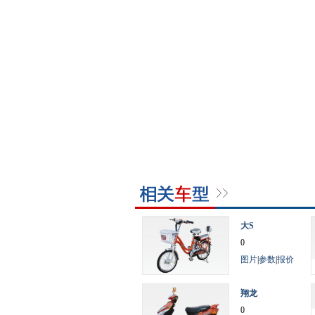
大S
0
图片
|
参数
|
报价
翔龙
0