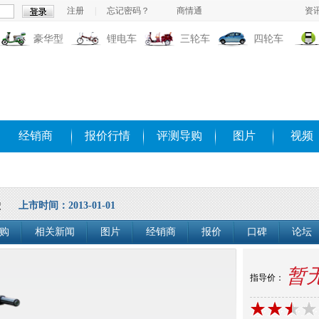
注册
|
忘记密码？
商情通
资
豪华型
锂电车
三轮车
四轮车
经销商
报价行情
评测导购
图片
视频
叠
上市时间：2013-01-01
购
相关新闻
图片
经销商
报价
口碑
论坛
暂
指导价：