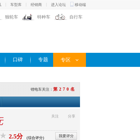
讯
车型库
经销商
进入论坛
移动端
独轮车
特种车
自行车
口碑
专题
专区
第270名
锂电车关注：
关注
分享
无
2.5分
我要评分
(综合评分)