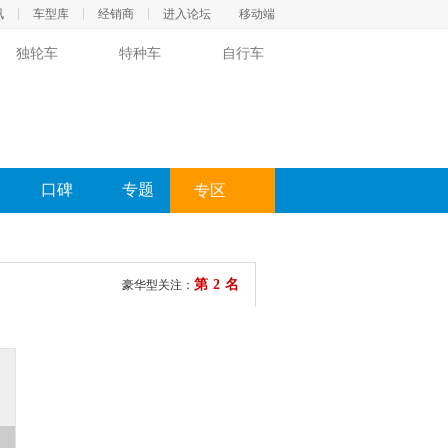
讯
车型库
经销商
进入论坛
移动端
独轮车
特种车
自行车
口碑
专题
专区
第2名
豪华型关注：