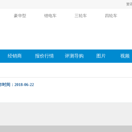
资
豪华型
锂电车
三轮车
四轮车
经销商
报价行情
评测导购
图片
视频
时间：2018-06-22
购
相关新闻
图片
经销商
报价
口碑
论坛