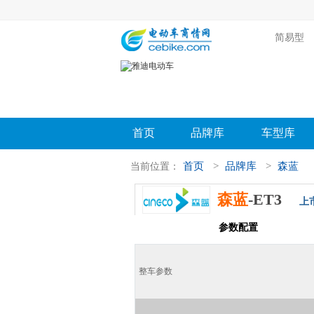
简易型
首页
品牌库
车型库
首页
>
品牌库
>
森蓝
当前位置：
森蓝
-ET3
上市
车型首页
参数配置
评测导
整车参数