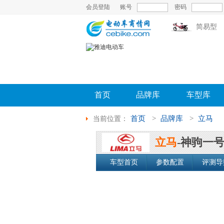
会员登陆
账号
密码
简易型
首页
品牌库
车型库
首页
>
品牌库
>
立马
当前位置：
立马
-神驹一
车型首页
参数配置
评测导