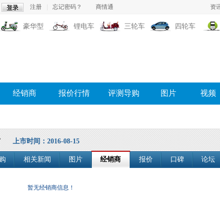
注册
|
忘记密码？
商情通
资
豪华型
锂电车
三轮车
四轮车
经销商
报价行情
评测导购
图片
视频
号
上市时间：2016-08-15
购
相关新闻
图片
经销商
报价
口碑
论坛
暂无经销商信息！