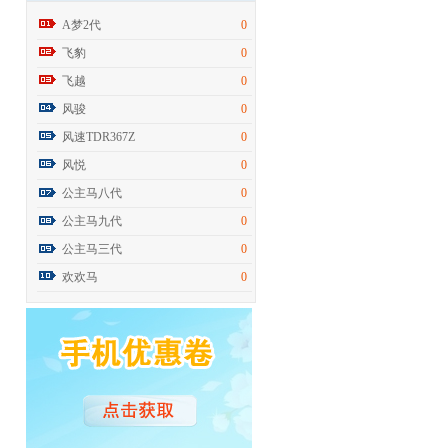
A梦2代
0
飞豹
0
飞越
0
风骏
0
风速TDR367Z
0
风悦
0
公主马八代
0
公主马九代
0
公主马三代
0
欢欢马
0