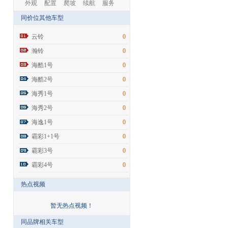
外观
配置
爬坡
续航
服务
同价位其他车型
云铃
0
瀚铃
0
海酷1号
0
海酷2号
0
海秀1号
0
海秀2号
0
海逸1号
0
霸彩1+1号
0
霸彩3号
0
霸彩4号
0
热点视频
暂无热点视频！
同品牌相关车型