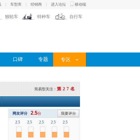
讯
车型库
经销商
进入论坛
移动端
独轮车
特种车
自行车
口碑
专题
专区
第27名
简易型关注：
2.5
网友评分
分
我要评分
2.5
2.5
2.5
2.5
2.5