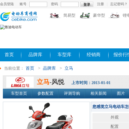
会员登陆
账号
密码
注册
|
忘记密码？
简易型
豪华型
锂
首页
品牌库
车型库
经销商
报价行
首页
>
品牌库
>
立马
当前位置：
立马
-风悦
上市时间：2013-01-01
车型首页
参数配置
评测导购
相关新闻
图片
您感觉立马电动车怎
外观
配置