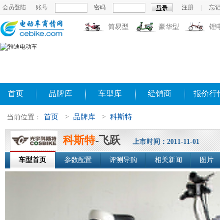
会员登陆
账号
密码
注册
|
忘
简易型
豪华型
锂
首页
品牌库
车型库
经销商
报价行
首页
>
品牌库
>
科斯特
当前位置：
科斯特
-飞跃
上市时间：2011-11-01
车型首页
参数配置
评测导购
相关新闻
图片