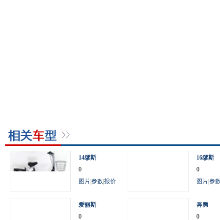
14缪斯
16缪斯
0
0
图片
|
参数
|
报价
图片
|
参
爱丽斯
奔腾
0
0