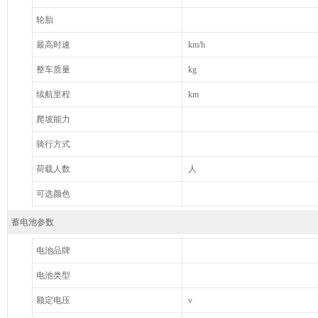
轮胎
最高时速
km/h
整车质量
kg
续航里程
km
爬坡能力
骑行方式
荷载人数
人
可选颜色
蓄电池参数
电池品牌
电池类型
额定电压
v