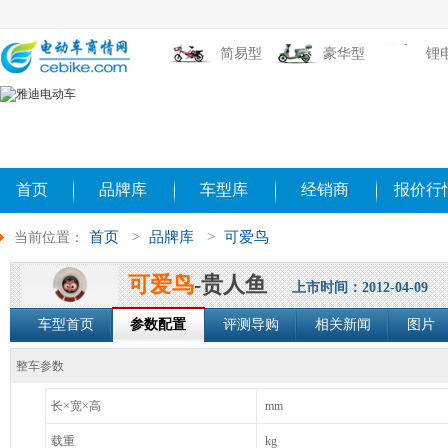
简易型
豪华型
锂
首页
品牌库
车型库
经销商
报价行
首页
>
品牌库
>
可爱鸟
当前位置：
可爱鸟
-贵人鱼
上市时间：2012-04-09
车型首页
参数配置
评测导购
相关新闻
图片
整车参数
长×宽×高
mm
载重
kg