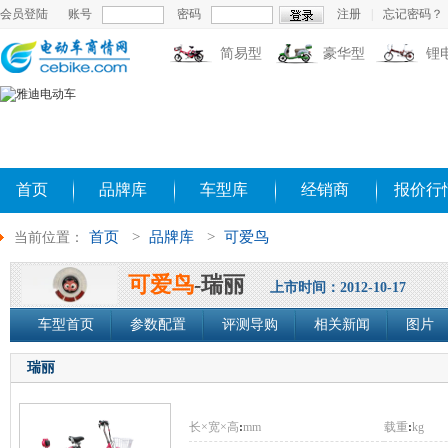
会员登陆
账号
密码
注册
|
忘记密码？
简易型
豪华型
锂
首页
品牌库
车型库
经销商
报价行
首页
>
品牌库
>
可爱鸟
当前位置：
可爱鸟
-瑞丽
上市时间：2012-10-17
车型首页
参数配置
评测导购
相关新闻
图片
瑞丽
长×宽×高
:
mm
载重
:
kg