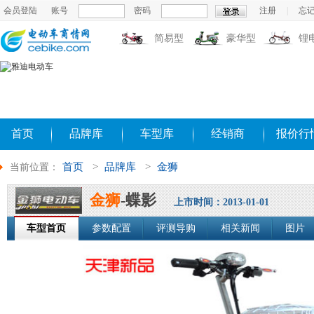
会员登陆
账号
密码
注册
|
忘
简易型
豪华型
锂
首页
品牌库
车型库
经销商
报价行
首页
>
品牌库
>
金狮
当前位置：
金狮
-蝶影
上市时间：2013-01-01
车型首页
参数配置
评测导购
相关新闻
图片