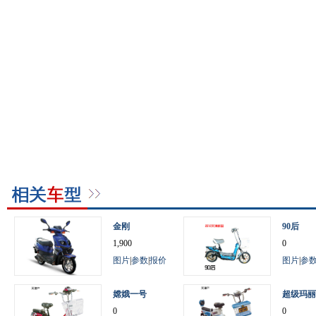
金刚
90后
1,900
0
图片
|
参数
|
报价
图片
|
参
嫦娥一号
超级玛丽
0
0