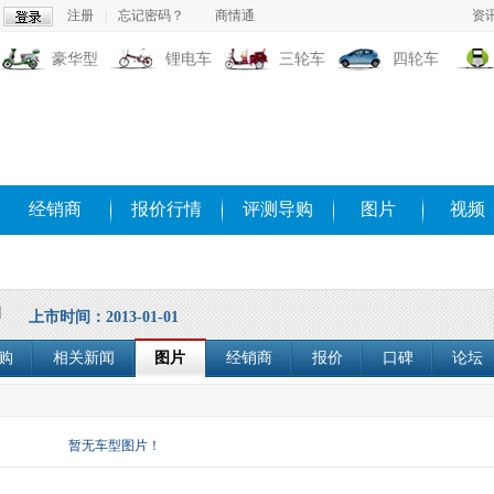
注册
|
忘记密码？
商情通
资
豪华型
锂电车
三轮车
四轮车
经销商
报价行情
评测导购
图片
视频
神
上市时间：2013-01-01
购
相关新闻
图片
经销商
报价
口碑
论坛
暂无车型图片！