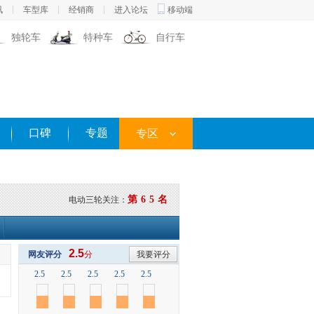
讯
车型库
经销商
进入论坛
移动端
独轮车
特种车
自行车
口碑
专题
专区
第65名
电动三轮关注：
2.5
网友评分
分
我要评分
2.5
2.5
2.5
2.5
2.5