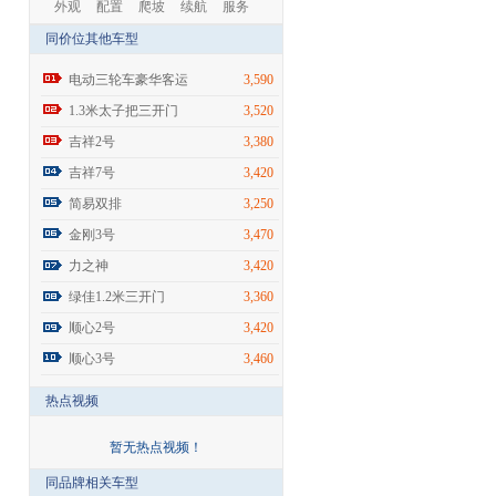
外观
配置
爬坡
续航
服务
同价位其他车型
电动三轮车豪华客运
3,590
1.3米太子把三开门
3,520
吉祥2号
3,380
吉祥7号
3,420
简易双排
3,250
金刚3号
3,470
力之神
3,420
绿佳1.2米三开门
3,360
顺心2号
3,420
顺心3号
3,460
热点视频
暂无热点视频！
同品牌相关车型