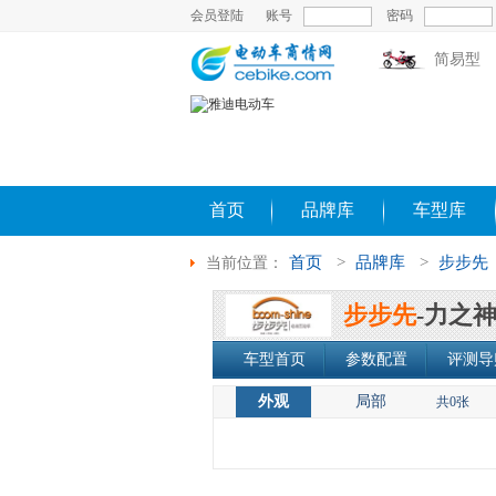
会员登陆
账号
密码
简易型
首页
品牌库
车型库
首页
>
品牌库
>
步步先
当前位置：
步步先
-力之
车型首页
参数配置
评测导
外观
局部
共0张