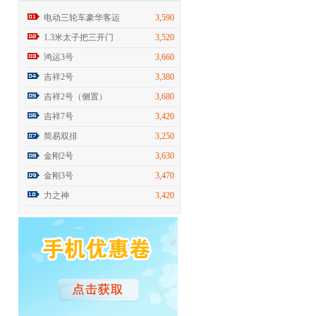
电动三轮车豪华客运
3,590
1.3米太子把三开门
3,520
鸿运3号
3,660
吉祥2号
3,380
吉祥2号（侧置）
3,680
吉祥7号
3,420
简易双排
3,250
金刚2号
3,630
金刚3号
3,470
力之神
3,420