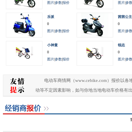
图片
|
参数
|
报价
图片
|
参
乐派
茜茜公主
0
0
图片
|
参数
|
报价
图片
|
参
小神童
锐志
0
0
图片
|
参数
|
报价
图片
|
参
电动车商情网（www.cebike.com）
动等不定因素影响，如与你地当地电动车价格有