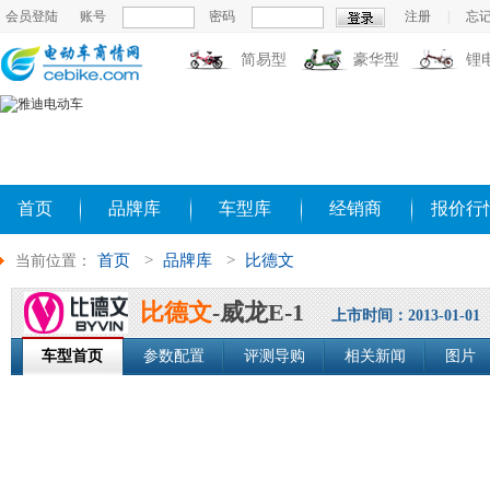
会员登陆
账号
密码
注册
|
忘
简易型
豪华型
锂
首页
品牌库
车型库
经销商
报价行
首页
>
品牌库
>
比德文
当前位置：
比德文
-威龙E-1
上市时间：2013-01-01
车型首页
参数配置
评测导购
相关新闻
图片