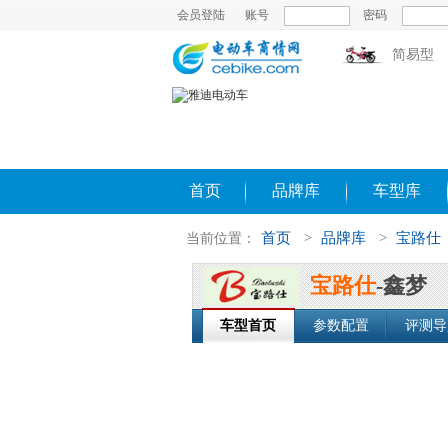
会员登陆
账号
密码
简易型
首页
品牌库
车型库
首页
>
品牌库
>
宝路仕
当前位置：
宝路仕
-鑫梦
车型首页
参数配置
评测导