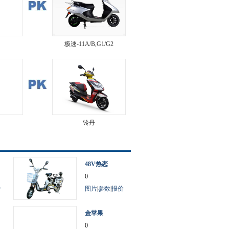
极速-11A/B,G1/G2
铃丹
48V热恋
0
价
图片
|
参数
|
报价
金苹果
0