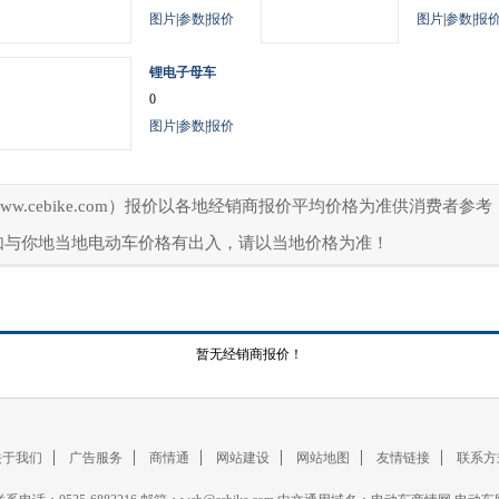
图片
|
参数
|
报价
图片
|
参数
|
报
锂电子母车
0
图片
|
参数
|
报价
ww.cebike.com）报价以各地经销商报价平均价格为准供消费者
如与你地当地电动车价格有出入，请以当地价格为准！
暂无经销商报价！
关于我们
广告服务
商情通
网站建设
网站地图
友情链接
联系方