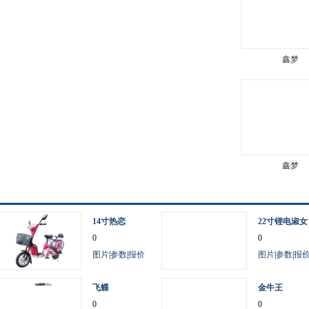
鑫梦
鑫梦
14寸热恋
22寸锂电淑女
0
车
0
图片
|
参数
|
报价
图片
|
参数
|
报
飞蝶
金牛王
0
0