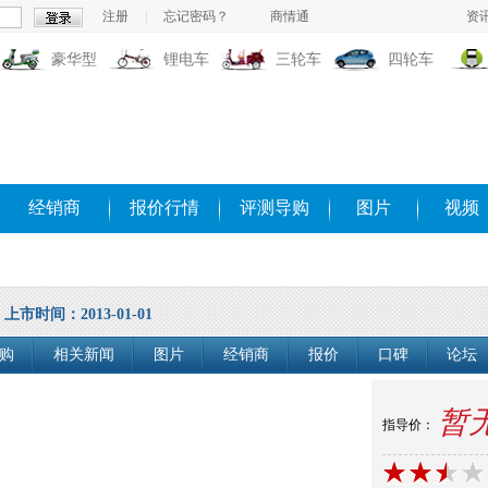
注册
|
忘记密码？
商情通
资
豪华型
锂电车
三轮车
四轮车
经销商
报价行情
评测导购
图片
视频
上市时间：2013-01-01
购
相关新闻
图片
经销商
报价
口碑
论坛
暂
指导价：