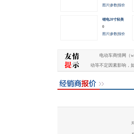
图片
|
参数
|
报价
锂电20寸轻美
0
图片
|
参数
|
报价
电动车商情网（w
动等不定因素影响，