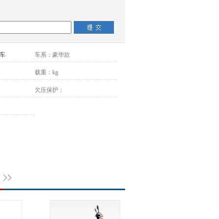
车
车系：
豪华款
载重：
kg
欠压保护：