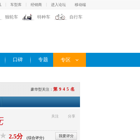
讯
车型库
经销商
进入论坛
移动端
独轮车
特种车
自行车
口碑
专题
专区
第945名
豪华型关注：
关注
分享
无
2.5分
我要评分
(综合评分)