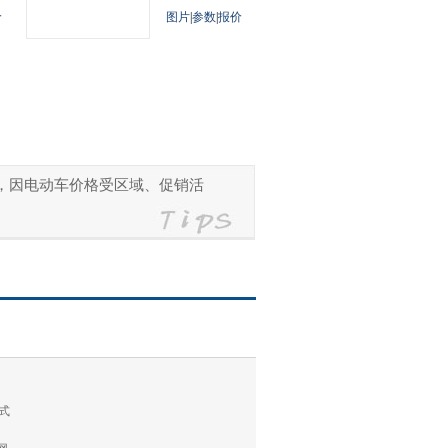
价
图片
|
参数
|
报价
参考，因电动车价格受区域、促销活
式