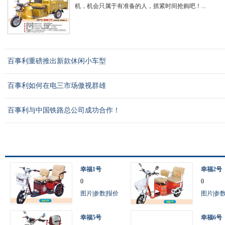
机，机会只属于有准备的人，抓紧时间抢购吧！...
百事利重磅推出新款休闲小车型
百事利如何在电三市场傲视群雄
百事利与中国铁路总公司成功合作！
幸福1号
幸福2号
0
0
图片
|
参数
|
报价
图片
|
参
幸福5号
幸福6号