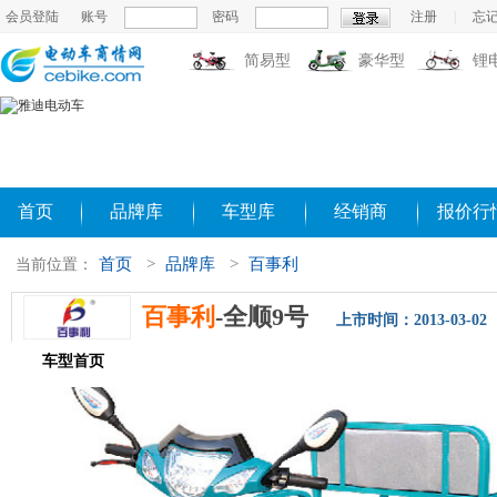
会员登陆
账号
密码
注册
|
忘
简易型
豪华型
锂
首页
品牌库
车型库
经销商
报价行
首页
>
品牌库
>
百事利
当前位置：
百事利
-全顺9号
上市时间：2013-03-02
车型首页
参数配置
评测导购
相关新闻
图片