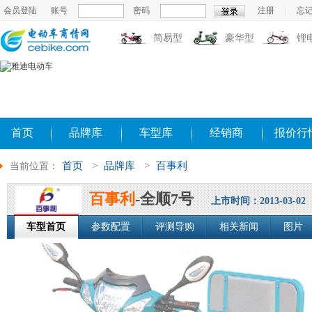
会员登陆
账号
密码
注册
|
忘
简易型
豪华型
锂
首页
品牌库
车型库
经销商
报价行
首页
>
品牌库
>
百事利
当前位置：
百事利
-全顺7号
上市时间：2013-03-02
车型首页
参数配置
评测导购
相关新闻
图片