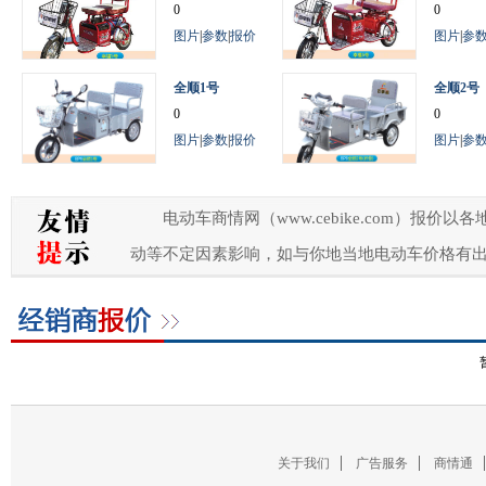
0
0
图片
|
参数
|
报价
图片
|
参
全顺1号
全顺2号
0
0
图片
|
参数
|
报价
图片
|
参
电动车商情网（www.cebike.com）
动等不定因素影响，如与你地当地电动车价格有
关于我们
广告服务
商情通