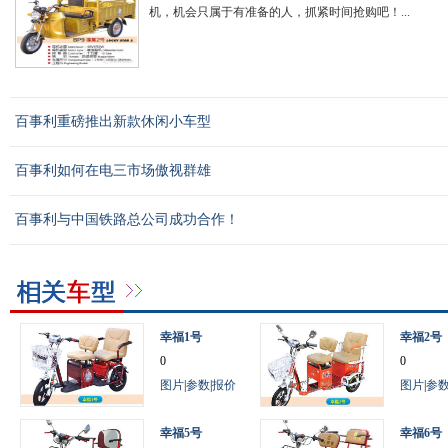
机，机会只属于有准备的人，抓紧时间抢购吧！...
百事利重磅推出新款休闲小车型
百事利如何在电三市场傲视群雄
百事利与中国铁路总公司成功合作！
幸福1号
幸福2号
0
0
图片
|
参数
|
报价
图片
|
参
幸福5号
幸福6号