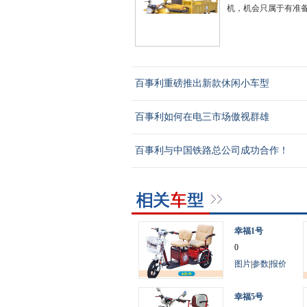
机，机会只属于有准备
百事利重磅推出新款休闲小车型
百事利如何在电三市场傲视群雄
百事利与中国铁路总公司成功合作！
幸福1号
0
图片
|
参数
|
报价
幸福5号