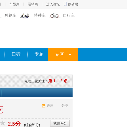
讯
车型库
经销商
进入论坛
移动端
独轮车
特种车
自行车
口碑
专题
专区
第112名
电动三轮关注：
关注
分享
无
2.5分
我要评分
(综合评分)