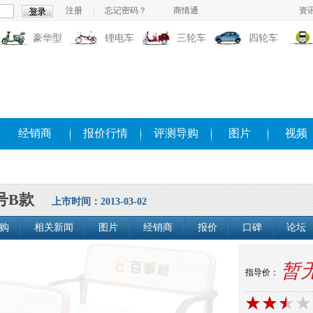
注册
|
忘记密码？
商情通
资
豪华型
锂电车
三轮车
四轮车
经销商
报价行情
评测导购
图片
视频
号B款
上市时间：2013-03-02
购
相关新闻
图片
经销商
报价
口碑
论坛
暂
指导价：