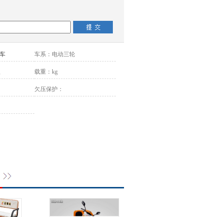
车
车系：
电动三轮
款
载重：
kg
欠压保护：