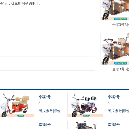
的人，抓紧时间抢购吧！...
全顺3号B
全顺3号B
幸福2号
幸福3号
0
0
图片
|
参数
|
报价
图片
|
参数
|
报
幸福6号
幸福7号