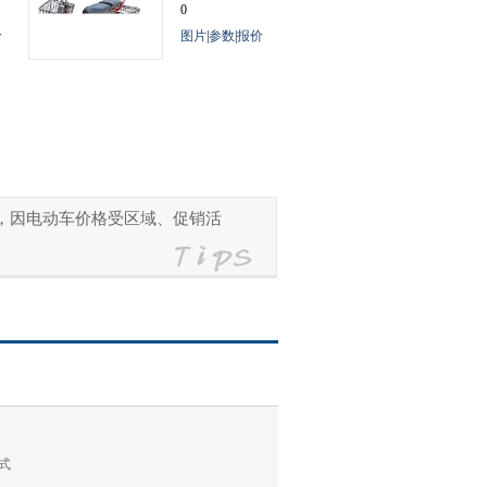
0
价
图片
|
参数
|
报价
参考，因电动车价格受区域、促销活
式