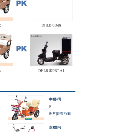
款
DHLB-816Bt
款
DHLB-820BT-A1
幸福4号
0
价
图片
|
参数
|
报价
幸福8号