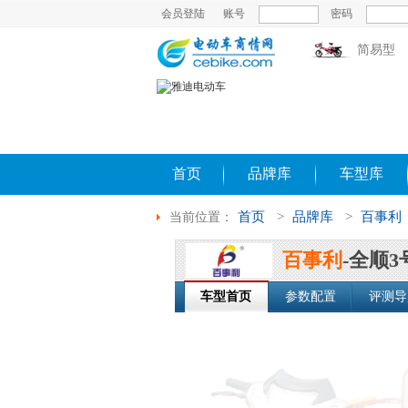
会员登陆
账号
密码
简易型
首页
品牌库
车型库
首页
>
品牌库
>
百事利
当前位置：
百事利
-全顺3
车型首页
参数配置
评测导