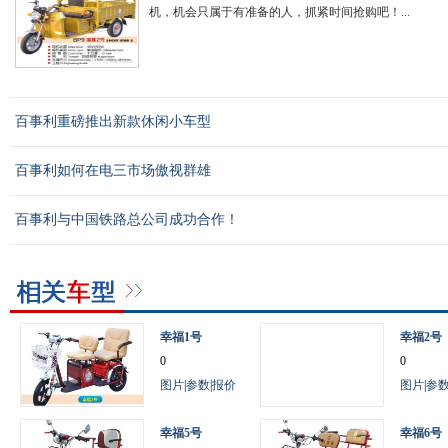
机，机会只属于有准备的人，抓紧时间抢购吧！...
百事利重磅推出新款休闲小车型
百事利如何在电三市场傲视群雄
百事利与中国铁路总公司成功合作！
幸福1号
幸福2号
0
0
图片
|
参数
|
报价
图片
|
参
幸福5号
幸福6号