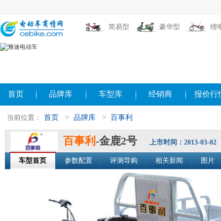
简易型
豪华型
锂
首页
品牌库
车型库
经销商
报价行
首页
>
品牌库
>
百事利
当前位置：
百事利
-金鹿2号
上市时间：2013-03-02
车型首页
参数配置
评测导购
相关新闻
图片