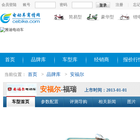
会员登陆
账号
密码
注册
|
忘
简易型
豪华型
锂
首页
品牌库
车型库
经销商
报价行
首页
>
品牌库
>
安福尔
当前位置：
安福尔
-福瑞
上市时间：2013-01-01
车型首页
参数配置
评测导购
相关新闻
图片