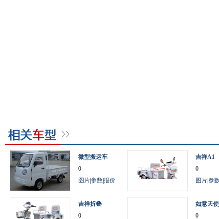
微型搬运车
吉祥A1
0
0
图片
|
参数
|
报价
图片
|
参
吉祥折叠
如意天使
0
0