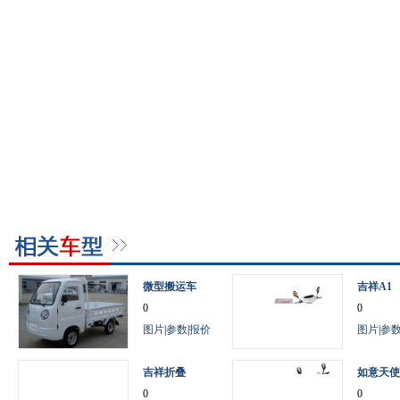
微型搬运车
吉祥A1
0
0
图片
|
参数
|
报价
图片
|
参
吉祥折叠
如意天使
0
0