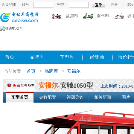
会员登陆
账号
密码
注册
|
忘
简易型
豪华型
锂
首页
品牌库
车型库
经销商
报价行
首页
>
品牌库
>
安福尔
当前位置：
安福尔
-安驰1050型
上市时间：2013-01
车型首页
参数配置
评测导购
相关新闻
图片