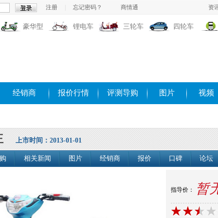
注册
|
忘记密码？
商情通
资
豪华型
锂电车
三轮车
四轮车
经销商
报价行情
评测导购
图片
视频
王
上市时间：2013-01-01
购
相关新闻
图片
经销商
报价
口碑
论坛
暂
指导价：