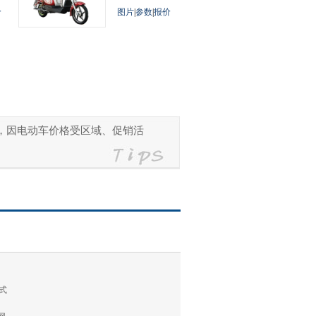
价
图片
|
参数
|
报价
参考，因电动车价格受区域、促销活
式