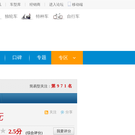
讯
车型库
经销商
进入论坛
移动端
独轮车
特种车
自行车
口碑
专题
专区
第971名
简易型关注：
关注
分享
无
2.5分
我要评分
(综合评分)