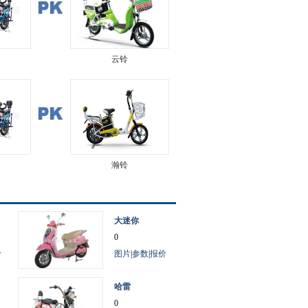
云铃
瀚铃
大迷你
0
价
图片
|
参数
|
报价
哈雷
0