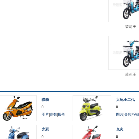
茉莉王
茉莉王
骠骑
大龟王二代
0
0
图片
|
参数
|
报价
图片
|
参数
|
报
光彩
鬼火
0
0