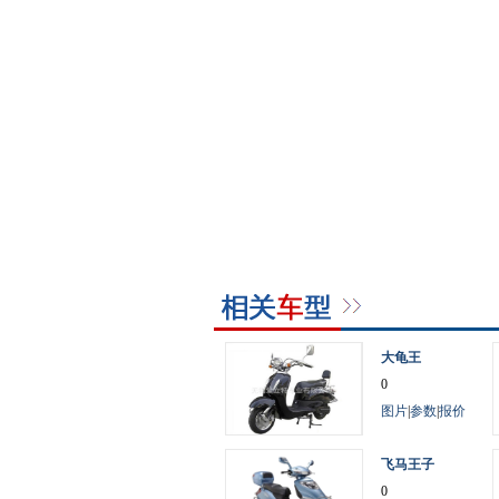
大龟王
0
图片
|
参数
|
报价
飞马王子
0