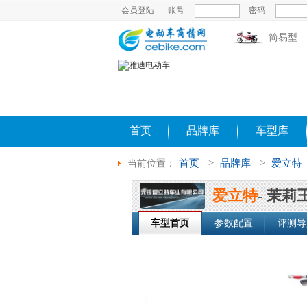
会员登陆
账号
密码
简易型
首页
品牌库
车型库
首页
>
品牌库
>
爱立特
当前位置：
爱立特
- 茉莉
车型首页
参数配置
评测导