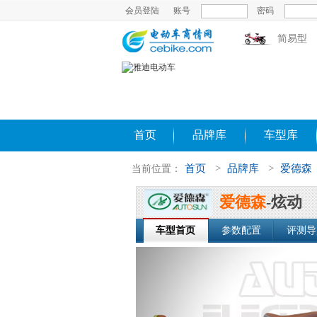
会员登陆
账号
密码
简易型
首页
品牌库
车型库
首页
>
品牌库
>
爱德森
当前位置：
爱德森
-炫动
车型首页
参数配置
评测导