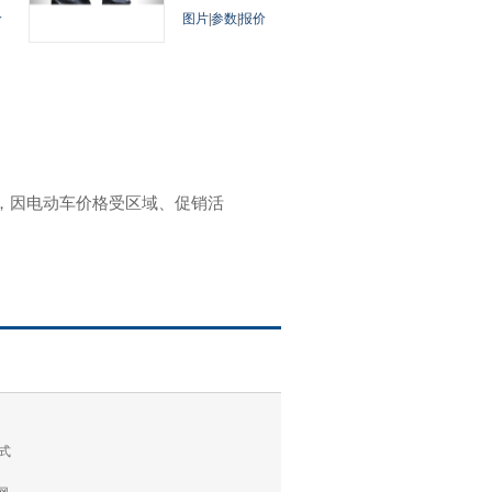
价
图片
|
参数
|
报价
参考，因电动车价格受区域、促销活
式