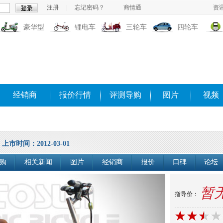
注册
|
忘记密码？
商情通
资
豪华型
锂电车
三轮车
四轮车
经销商
报价行情
评测导购
图片
视频
上市时间：2012-03-01
购
相关新闻
图片
经销商
报价
口碑
论坛
暂
指导价：