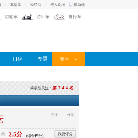
讯
车型库
经销商
进入论坛
移动端
独轮车
特种车
自行车
口碑
专题
专区
第744名
简易型关注：
关注
分享
无
2.5分
我要评分
(综合评分)