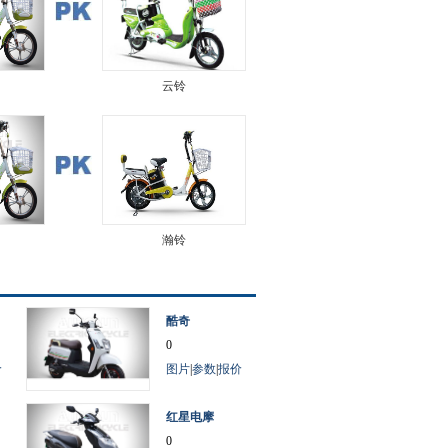
云铃
瀚铃
酷奇
0
价
图片
|
参数
|
报价
红星电摩
0