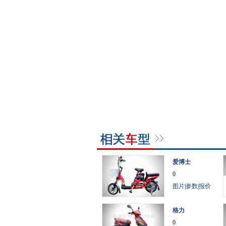
爱博士
0
图片
|
参数
|
报价
格力
0