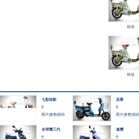
炫动
炫动
七彩炫影
至尊
0
0
图片
|
参数
|
报价
图片
|
参数
|
报
全球鹰三代
速鹰
0
0