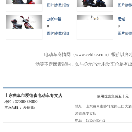
图片
|
参数
|
报价
图片
|
参
加长中鲨
思域
0
0
图片
|
参数
|
报价
图片
|
参
电动车商情网（www.cebike.com）
动等不定因素影响，如与你地当地电动车价格有
山东曲阜市爱德森电动车专卖店
使用优惠立减五十元
地区：370000-370800
地址：山东曲阜市静轩东路三口大酒
主营品牌：
爱德森
/
爱德森专卖店
电话：13153795472