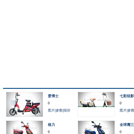
爱博士
七彩炫影
0
0
图片
|
参数
|
报价
图片
|
参
格力
全球鹰三
0
0