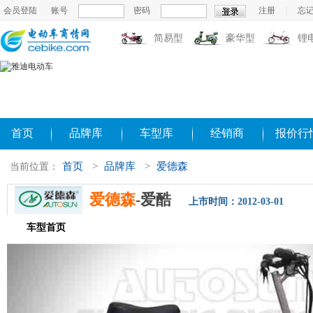
会员登陆
账号
密码
注册
|
忘
简易型
豪华型
锂
首页
品牌库
车型库
经销商
报价行
首页
>
品牌库
>
爱德森
当前位置：
爱德森
-爱酷
上市时间：2012-03-01
车型首页
参数配置
评测导购
相关新闻
图片