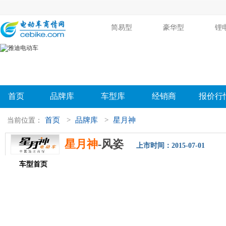
简易型
豪华型
锂
首页
品牌库
车型库
经销商
报价行
首页
>
品牌库
>
星月神
当前位置：
星月神
-风姿
上市时间：2015-07-01
车型首页
参数配置
评测导购
相关新闻
图片