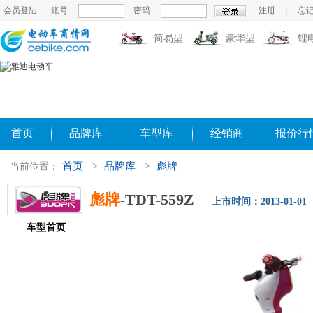
会员登陆
账号
密码
注册
|
忘
简易型
豪华型
锂
首页
品牌库
车型库
经销商
报价行
首页
>
品牌库
>
彪牌
当前位置：
彪牌
-TDT-559Z
上市时间：2013-01-01
车型首页
参数配置
评测导购
相关新闻
图片