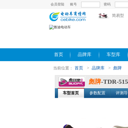
会员登陆
账号
密码
简易型
首页
品牌库
车型库
首页
>
品牌库
>
彪牌
当前位置：
彪牌
-TDR-515
车型首页
参数配置
评测导