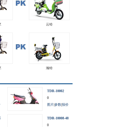
Z
云铃
Z
瀚铃
TDR-10002
0
价
图片
|
参数
|
报价
巧
TDR-10008-48
电摩
0