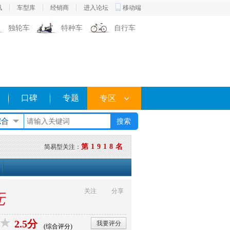
讯
车型库
经销商
进入论坛
移动端
独轮车
特种车
自行车
口碑
专题
专区
综合
第1918名
简易型关注：
关注
分享
无
2.5分
我要评分
(综合评分)