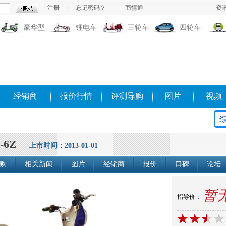
注册
|
忘记密码？
商情通
资
豪华型
锂电车
三轮车
四轮车
经销商
报价行情
评测导购
图片
视频
-6Z
上市时间：2013-01-01
购
相关新闻
图片
经销商
报价
口碑
论坛
暂
指导价：