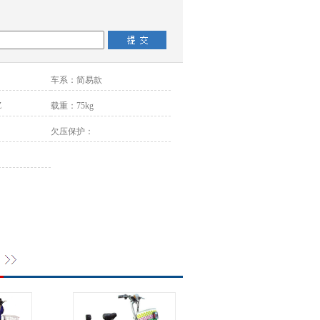
车系：
简易款
Z
载重：
75kg
欠压保护：