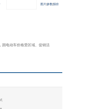
价
图片
|
参数
|
报价
参考，因电动车价格受区域、促销活
式