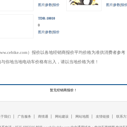
图片
|
参数
|
报价
图片
|
参数
|
报
TDR-10010
0
图片
|
参数
|
报价
ww.cebike.com）报价以各地经销商报价平均价格为准供消费者
如与你地当地电动车价格有出入，请以当地价格为准！
暂无经销商报价！
关于我们
广告服务
商情通
网站建设
网站地图
友情链接
联系方