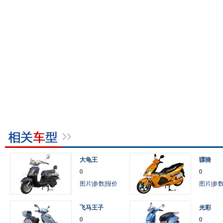
大龟王
骠骑
0
0
图片
|
参数
|
报价
图片
|
参
飞马王子
光彩
0
0