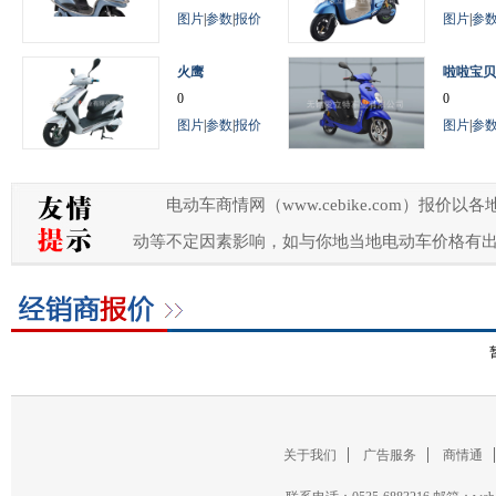
图片
|
参数
|
报价
图片
|
参
火鹰
啦啦宝贝
0
0
图片
|
参数
|
报价
图片
|
参
电动车商情网（www.cebike.com）
动等不定因素影响，如与你地当地电动车价格有
关于我们
广告服务
商情通