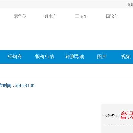
资
豪华型
锂电车
三轮车
四轮车
经销商
报价行情
评测导购
图片
视频
市时间：2013-01-01
购
相关新闻
图片
经销商
报价
口碑
论坛
暂
指导价：