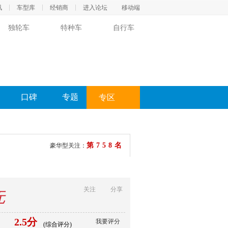
讯
车型库
经销商
进入论坛
移动端
独轮车
特种车
自行车
口碑
专题
专区
第758名
豪华型关注：
关注
分享
无
2.5分
我要评分
(综合评分)