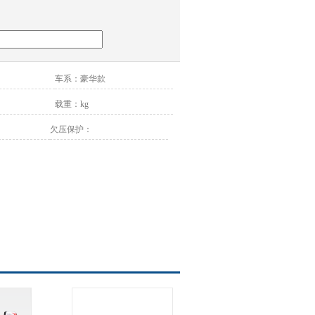
车系：
豪华款
载重：
kg
欠压保护：